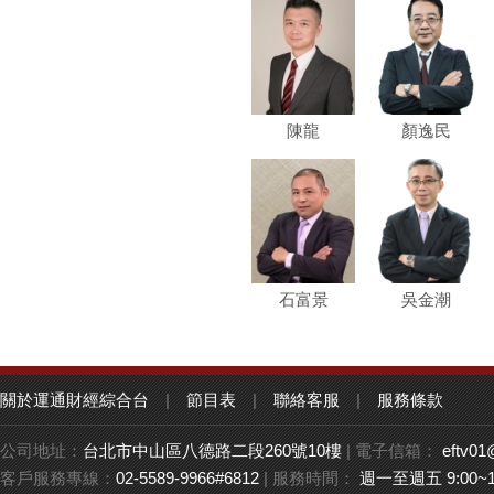
陳龍
顏逸民
石富景
吳金潮
關於運通財經綜合台
|
節目表
|
聯絡客服
|
服務條款
公司地址：
台北市中山區八德路二段260號10樓
| 電子信箱：
eftv01
客戶服務專線：
02-5589-9966#6812
| 服務時間：
週一至週五 9:00~1