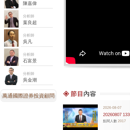
陳嘉偉
分析師
葉良超
分析師
吳凡
分析師
石富景
分析師
吳金潮
萬通國際證券投資顧問
股份有限公司
2026-08-07
20260807 
點閱人數
2017