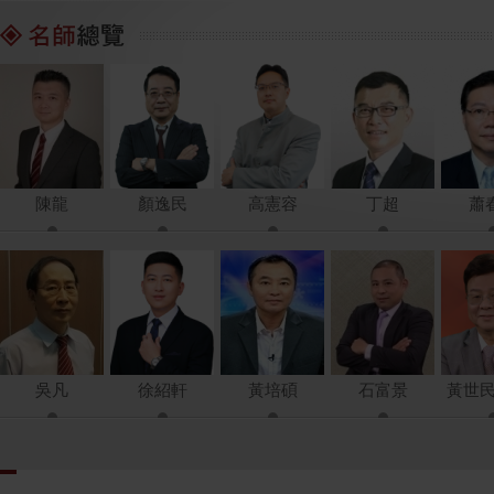
陳龍
顏逸民
高憲容
丁超
蕭
承通證券投
承通證券投
運達證券投
萬通國際證
運達
資顧問股份
資顧問股份
資顧問股份
券投資顧問
資顧
有限公司
有限公司
有限公司
股份有限公
有限
司
吳凡
徐紹軒
黃培碩
石富景
黃世民
承通證券投
運達證券投
運達證券投
承通證券投
運達
資顧問股份
資顧問股份
資顧問股份
資顧問股份
資顧
有限公司
有限公司
有限公司
有限公司
有限