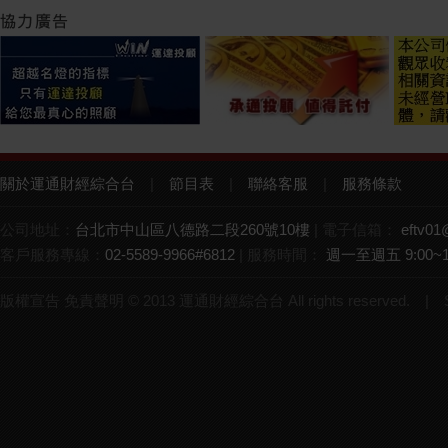
關於運通財經綜合台
|
節目表
|
聯絡客服
|
服務條款
公司地址：
台北市中山區八德路二段260號10樓
| 電子信箱：
eftv01
客戶服務專線：
02-5589-9966#6812
| 服務時間：
週一至週五 9:00~1
版權宣告 免責聲明 © 2013 運通財經綜合台 All rights reserved. |